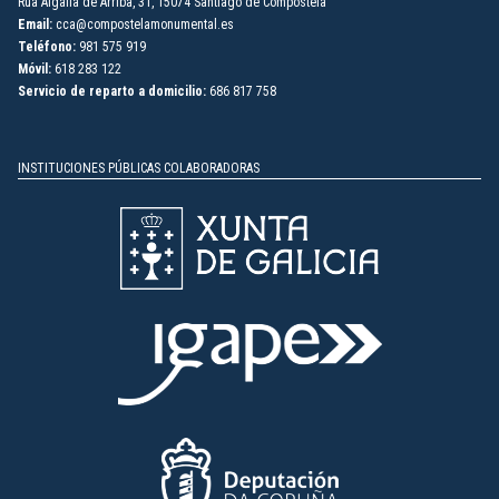
Rúa Algalia de Arriba, 31, 15074 Santiago de Compostela
Email:
cca@compostelamonumental.es
Teléfono:
981 575 919
Móvil:
618 283 122
Servicio de reparto a domicilio:
686 817 758
INSTITUCIONES PÚBLICAS COLABORADORAS