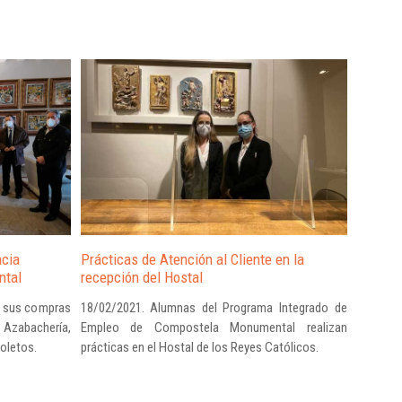
Prácticas de Atención al Cliente en la 
cia 
El día 
recepción del Hostal
ntal
campaña
18/02/2021. Alumnas del Programa Integrado de 
 sus compras 
12/02/20
Empleo de Compostela Monumental realizan 
 Azabachería, 
comercia
prácticas en el Hostal de los Reyes Católicos.
oletos.
compras 